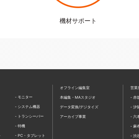
機材サポート
オフライン編集室
営業
- モニター
本編集・MAスタジオ
- 
- システム機器
データ変換/デジタイズ
- 
- トランシーバー
アーカイブ事業
- 
- 特機
- 
- PC・タブレット
ー
- 