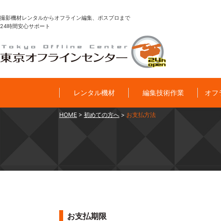
撮影機材レンタルからオフライン編集、ポスプロまで
24時間安心サポート
レンタル機材
編集技術作業
オフ
HOME
>
初めての方へ
>
お支払方法
お支払期限