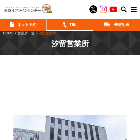
SEAR
ネット予約
TEL
機材配送
HOME
>
営業所一覧
>
汐留営業所
汐留営業所