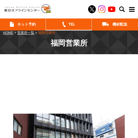
SEAR
ネット予約
TEL
機材配送
HOME
>
営業所一覧
>
福岡営業所
福岡営業所