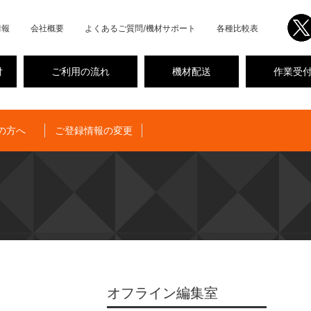
情報
会社概要
よくあるご質問/機材サポート
各種比較表
付
ご利用の流れ
機材配送
作業受
の方へ
ご登録情報の変更
オフライン編集室