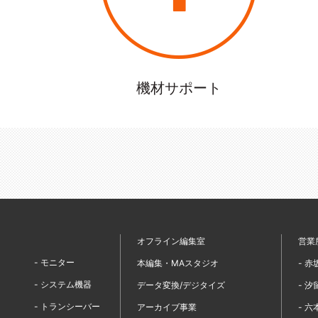
機材サポート
オフライン編集室
営業
- モニター
本編集・MAスタジオ
- 
- システム機器
データ変換/デジタイズ
- 
- トランシーバー
アーカイブ事業
- 